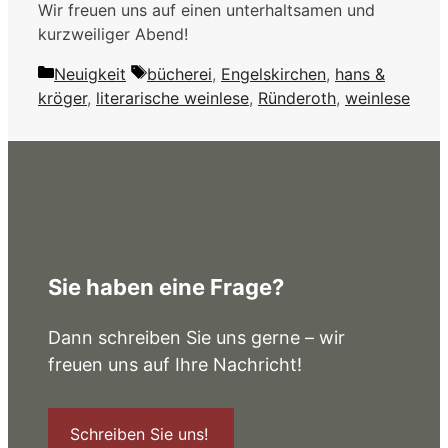
Wir freuen uns auf einen unterhaltsamen und
kurzweiliger Abend!
Kategorien
Schlagwörter
Neuigkeit
bücherei
,
Engelskirchen
,
hans &
kröger
,
literarische weinlese
,
Ründeroth
,
weinlese
Sie haben eine Frage?
Dann schreiben Sie uns gerne – wir
freuen uns auf Ihre Nachricht!
Schreiben Sie uns!